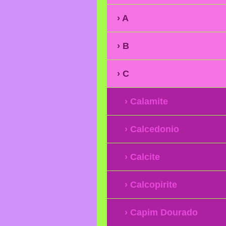
A
B
C
Calamite
Calcedonio
Calcite
Calcopirite
Capim Dourado