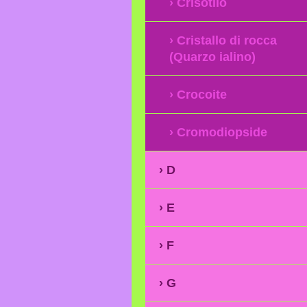
Crisotilo
Cristallo di rocca
(Quarzo ialino)
Crocoite
Cromodiopside
D
E
F
G