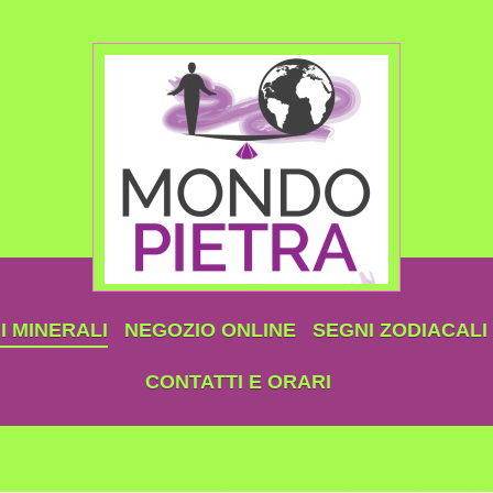
 MINERALI
NEGOZIO ONLINE
SEGNI ZODIACALI
CONTATTI E ORARI