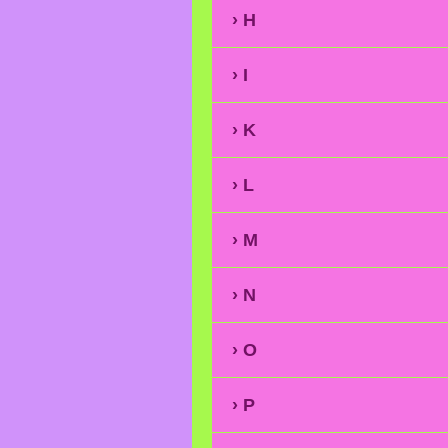
H
I
K
L
M
N
O
P