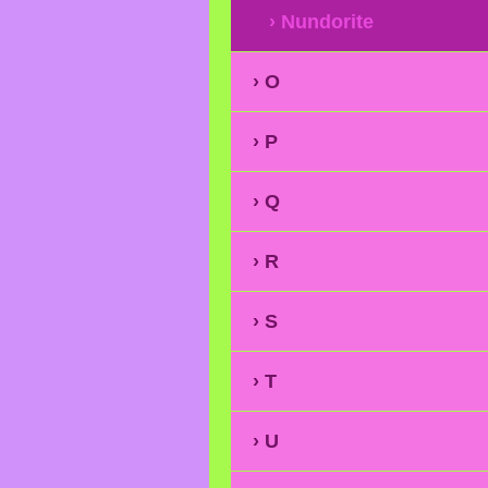
Nundorite
O
P
Q
R
S
T
U