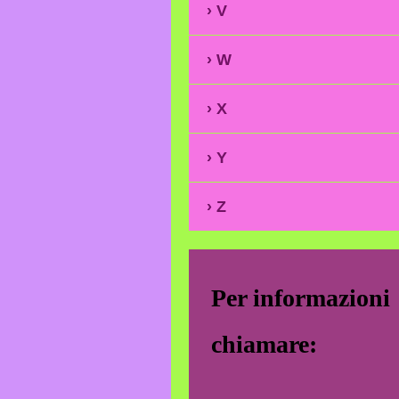
V
W
X
Y
Z
Per informazioni
chiamare: