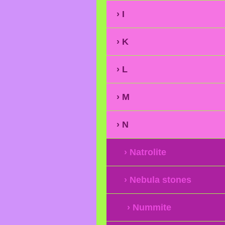
I
K
L
M
N
Natrolite
Nebula stones
Nummite