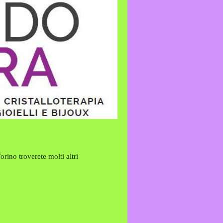
Torino
troverete molti altri