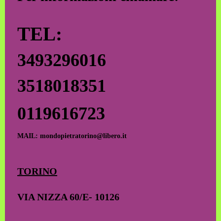
TEL:
3493296016
3518018351
0119616723
MAIL: mondopietratorino@libero.it
TORINO
VIA NIZZA 60/E- 10126