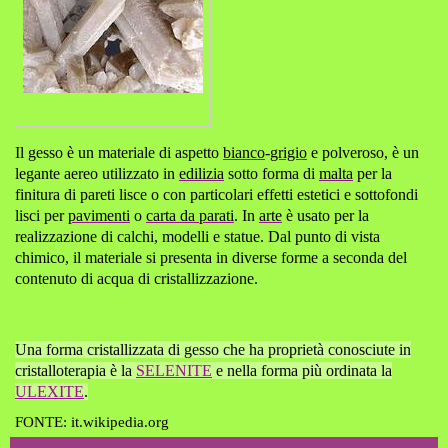
Il gesso è un materiale di aspetto
bianco
-
grigio
e polveroso, è un
legante aereo utilizzato in
edilizia
sotto forma di
malta
per la
finitura di pareti lisce o con particolari effetti estetici e sottofondi
lisci per
pavimenti
o
carta da parati
. In
arte
è usato per la
realizzazione di calchi, modelli e statue. Dal punto di vista
chimico, il materiale si presenta in diverse forme a seconda del
contenuto di acqua di cristallizzazione.
Una forma cristallizzata di gesso che ha proprietà conosciute in
cristalloterapia è la
SELENITE
e nella forma più ordinata la
ULEXITE
.
FONTE: it.wikipedia.org