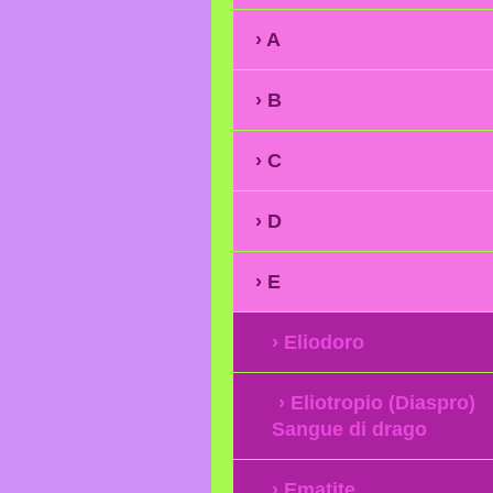
A
B
C
D
E
Eliodoro
Eliotropio (Diaspro)
Sangue di drago
Ematite