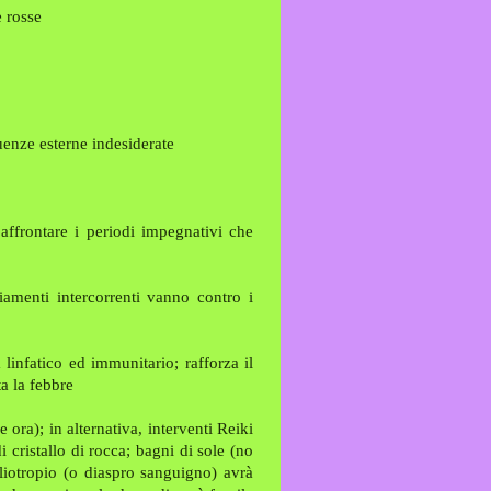
 rosse
luenze esterne indesiderate
 affrontare i periodi impegnativi che
amenti intercorrenti vanno contro i
 linfatico ed immunitario; rafforza il
ta la febbre
ora); in alternativa, interventi Reiki
 cristallo di rocca; bagni di sole (no
eliotropio (o diaspro sanguigno) avrà