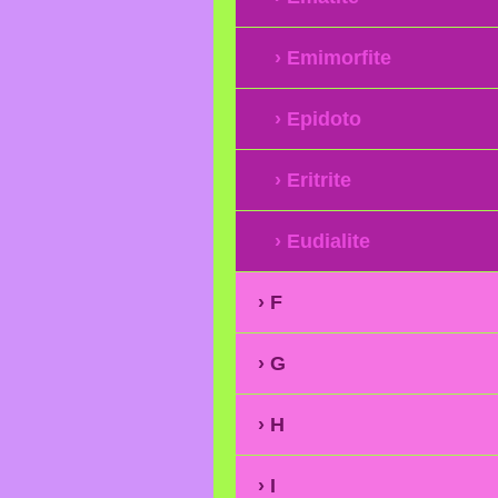
Emimorfite
Epidoto
Eritrite
Eudialite
F
G
H
I