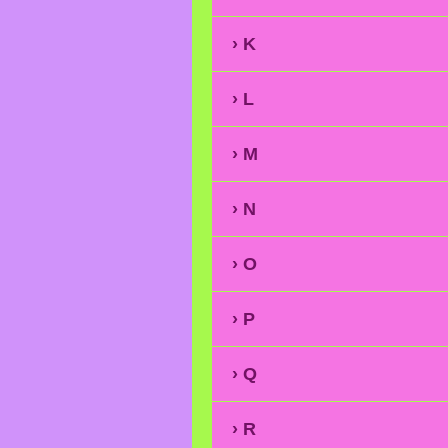
K
L
M
N
O
P
Q
R