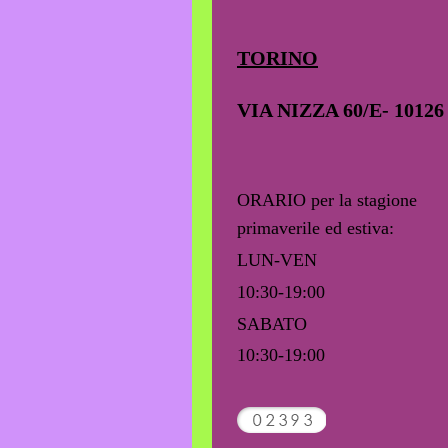
TORINO
VIA NIZZA 60/E- 10126
ORARIO per la stagione
primaverile ed estiva:
LUN-VEN
10:3
0-19:00
​SABATO
​10:30
-19:00