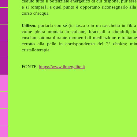
ceduto tutto il potenziale energetico di cui dispone, pur ess
e si romperà; a quel punto è opportuno riconsegnarlo alla
corso d’acqua
: portarla con sé (in tasca o in un sacchetto in fibra
Utilizzo
come pietra montata in collane, bracciali o ciondoli; dor
cuscino; ottima durante momenti di meditazione e trattamen
cerotto alla pelle in corrispondenza del 2° chakra; min
cristalloterapia
FONTE:
https://www.ilmegalite.it