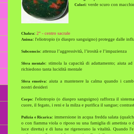
: verde scuro con macchie
Colori
:
2° - centro sacrale
Chakra
: l'eliotropio (o diaspro sanguigno) protegge dalle inf
Anima
: attenua l’aggressività, l’irosità e l’impazienza
Subconscio
: stimola la capacità di adattamento; aiuta ad
Sfera mentale
richiedono tanta lucidità mentale
: aiuta a mantenere la calma quando i cambi
Sfera emotiva
nostri desideri
: l'eliotropio (o diaspro sanguigno) rafforza il sistema
Corpo
cuore, il fegato, i reni e la milza e purifica il sangue; contras
: immersione in acqua fredda salata (qualche 
Pulizia e Ricarica
o con fiamma viola o riposo su una famiglia di ametista o di
luce diretta) e di luna ne rigenerano la vitalità. Quando l'