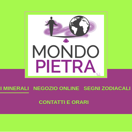
 MINERALI
NEGOZIO ONLINE
SEGNI ZODIACALI
CONTATTI E ORARI