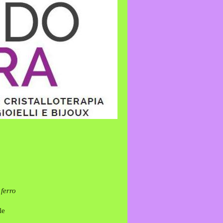
 ferro
le