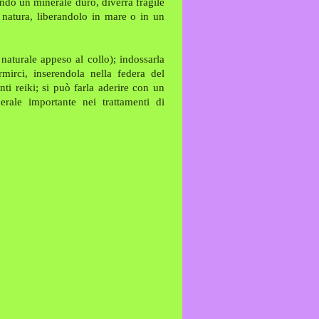
endo un minerale duro, diverrà fragile
 natura, liberandolo in mare o in un
 naturale appeso al collo); indossarla
mirci, inserendola nella federa del
ti reiki; si può farla aderire con un
erale importante nei trattamenti di